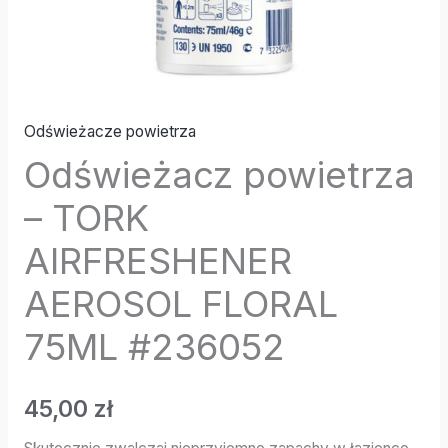
Odświeżacze powietrza
Odświeżacz powietrza
– TORK
AIRFRESHENER
AEROSOL FLORAL
75ML #236052
45,00
zł