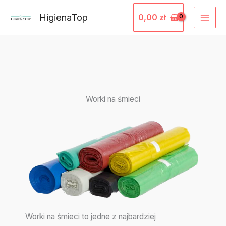
Przejdź
HigienaTop
0,00
zł
do
treści
Worki na śmieci
Worki na śmieci to jedne z najbardziej