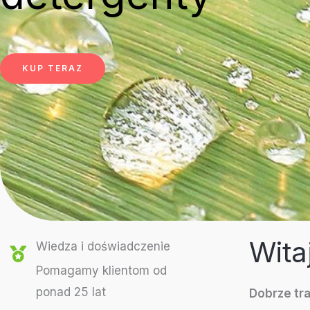
KUP TERAZ
Wita
Wiedza i doświadczenie
Pomagamy klientom od
ponad 25 lat
Dobrze tra