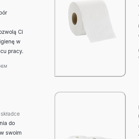
bór
ozwolą Ci
igienę w
cu pracy.
CHEM
 składce
nia do
 w swoim