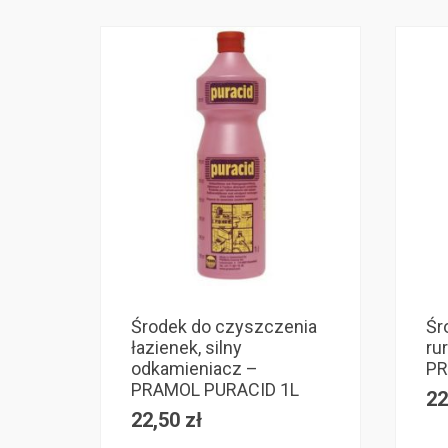
Środek do czyszczenia
Śr
łazienek, silny
ru
odkamieniacz –
PR
PRAMOL PURACID 1L
22
22,50
zł