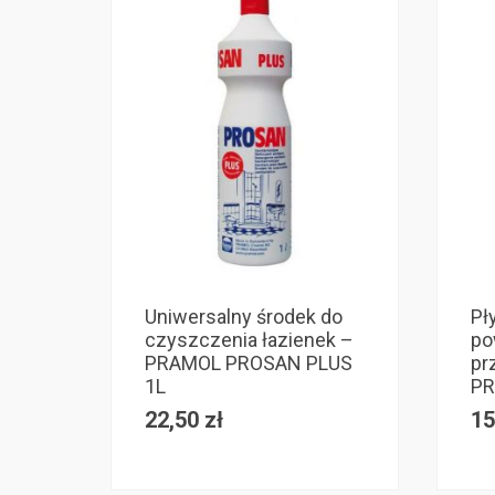
Uniwersalny środek do
Pł
czyszczenia łazienek –
po
PRAMOL PROSAN PLUS
pr
1L
PR
22,50
zł
15