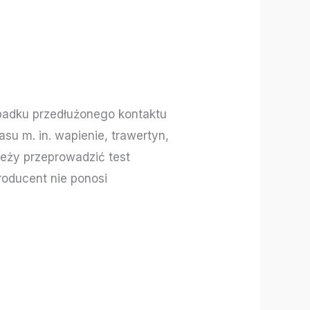
padku przedłużonego kontaktu
su m. in. wapienie, trawertyn,
leży przeprowadzić test
roducent nie ponosi