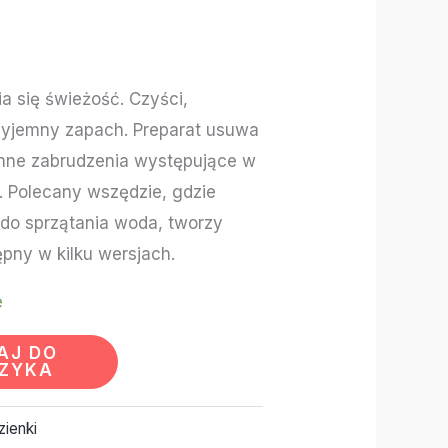
a się świeżość. Czyści,
zyjemny zapach. Preparat usuwa
inne zabrudzenia występujące w
. Polecany wszędzie, gdzie
 do sprzątania woda, tworzy
pny w kilku wersjach.
e
AJ DO
ZYKA
zienki