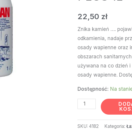
PRAMOL
PROSAN
22,50
zł
PLUS
Znika kamień …. pojawi
1L
odkamienia, nadaje pr
osady wapienne oraz 
obszarach sanitarnych
używana na co dzień i
osady wapienne. Dostę
Dostępność:
Na stani
DOD
KOS
SKU:
4182
Kategoria:
Ła