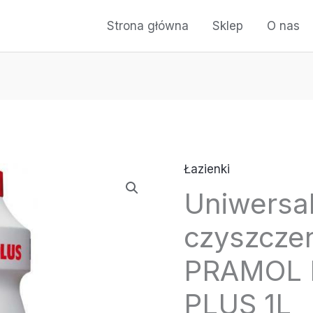
Strona główna
Sklep
O nas
Łazienki
ilość
Uniwersa
Uniwersalny
środek
czyszczen
do
czyszczenia
PRAMOL
łazienek
PLUS 1L
-