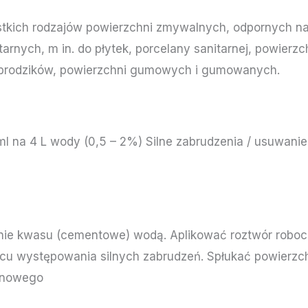
tkich rodzajów powierzchni zmywalnych, odpornych na
arnych, m in. do płytek, porcelany sanitarnej, powier
 brodzików, powierzchni gumowych i gumowanych.
ml na 4 L wody (0,5 – 2%) Silne zabrudzenia / usuwan
nie kwasu (cementowe) wodą. Aplikować roztwór roboc
cu występowania silnych zabrudzeń. Spłukać powierzc
ynowego