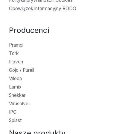
Polityka prywatności i Cookies
Obowiązek informacyjny RODO
Producenci
Pramol
Tork
Flovon
Gojo / Purell
Vileda
Lamix
Snekkar
Virusolve+
IPC
Splast
Nasze produkty