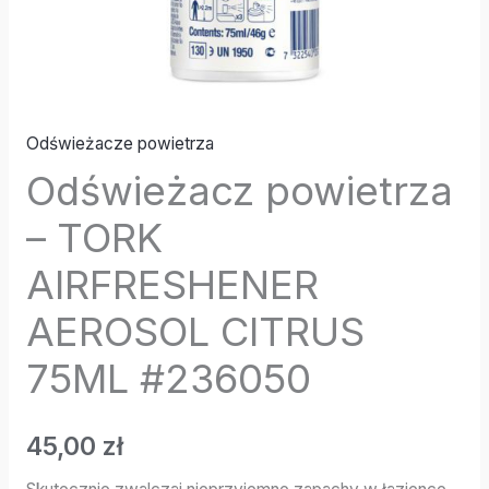
Odświeżacze powietrza
Odświeżacz powietrza
– TORK
AIRFRESHENER
AEROSOL CITRUS
75ML #236050
45,00
zł