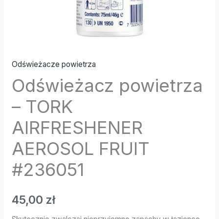
Odświeżacze powietrza
Odświeżacz powietrza
– TORK
AIRFRESHENER
AEROSOL FRUIT
#236051
45,00
zł