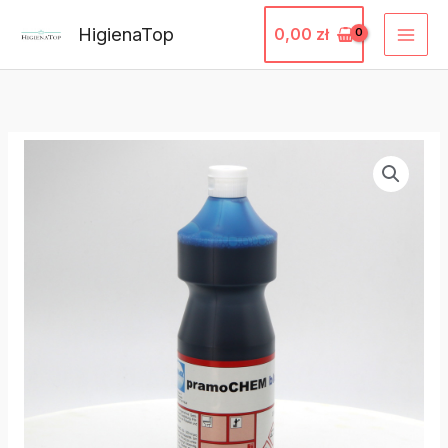
Przejdź
HigienaTop
0,00
zł
do
treści