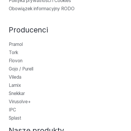
Polityka prywatności i Cookies
Obowiązek informacyjny RODO
Producenci
Pramol
Tork
Flovon
Gojo / Purell
Vileda
Lamix
Snekkar
Virusolve+
IPC
Splast
Nasze produkty