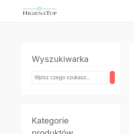
Przejdź
do
treści
Wyszukiwarka
Kategorie
produktów