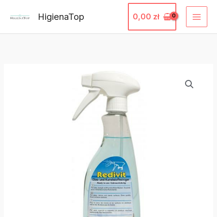
Przejdź
HigienaTop
0,00
zł
do
treści