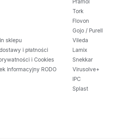
Pramol
Tork
Flovon
Gojo / Purell
n sklepu
Vileda
dostawy i płatności
Lamix
 prywatności i Cookies
Snekkar
ek informacyjny RODO
Virusolve+
IPC
Splast