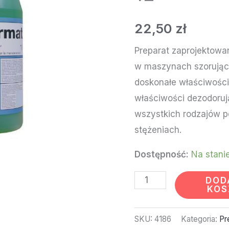
PRAMOL
PROPERMAT
22,50
zł
1L
Preparat zaprojektow
w maszynach szorująco
doskonałe właściwości
właściwości dezodoruj
wszystkich rodzajów p
stężeniach.
Dostępność:
Na stani
DOD
KOS
SKU:
4186
Kategoria:
Pr