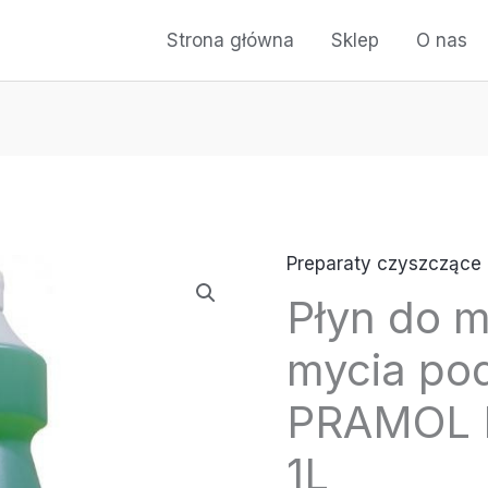
Strona główna
Sklep
O nas
Preparaty czyszczące
ilość
Płyn do 
Płyn
do
mycia pod
maszynowego
mycia
PRAMOL
podłóg
1L
-