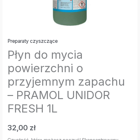
FRESH
1L
Preparaty czyszczące
Płyn do mycia
powierzchni o
przyjemnym zapachu
– PRAMOL UNIDOR
FRESH 1L
32,00
zł