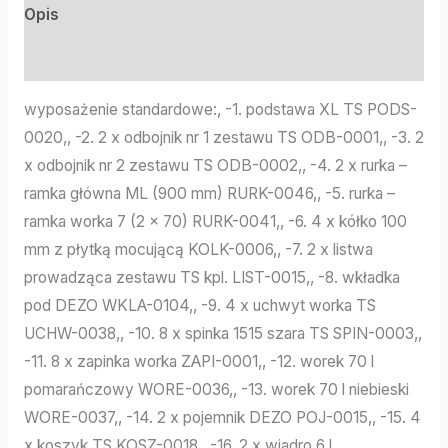
Opis
Informacje dodatkowe
wyposażenie standardowe:, -1. podstawa XL TS PODS-
0020,, -2. 2 x odbojnik nr 1 zestawu TS ODB-0001,, -3. 2
x odbojnik nr 2 zestawu TS ODB-0002,, -4. 2 x rurka –
ramka główna ML (900 mm) RURK-0046,, -5. rurka –
ramka worka 7 (2 x 70) RURK-0041,, -6. 4 x kółko 100
mm z płytką mocującą KOLK-0006,, -7. 2 x listwa
prowadząca zestawu TS kpl. LIST-0015,, -8. wkładka
pod DEZO WKLA-0104,, -9. 4 x uchwyt worka TS
UCHW-0038,, -10. 8 x spinka 1515 szara TS SPIN-0003,,
-11. 8 x zapinka worka ZAPI-0001,, -12. worek 70 l
pomarańczowy WORE-0036,, -13. worek 70 l niebieski
WORE-0037,, -14. 2 x pojemnik DEZO POJ-0015,, -15. 4
x koszyk TS KOSZ-0018,, -16. 2 x wiadro 6 l