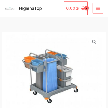
Przejdź
HigienaTop
0,00
zł
do
treści