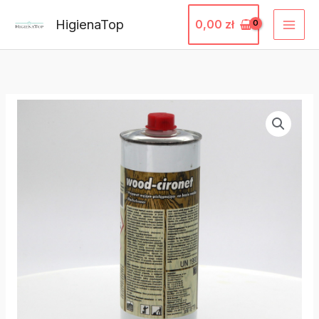
Przejdź
HigienaTop
0,00
zł
do
treści