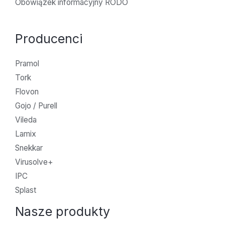
Obowiązek informacyjny RODO
Producenci
Pramol
Tork
Flovon
Gojo / Purell
Vileda
Lamix
Snekkar
Virusolve+
IPC
Splast
Nasze produkty