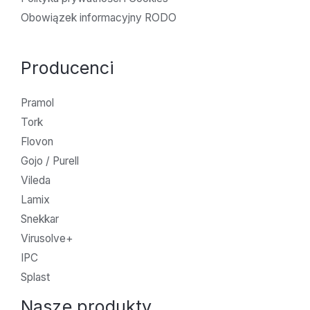
Obowiązek informacyjny RODO
Producenci
Pramol
Tork
Flovon
Gojo / Purell
Vileda
Lamix
Snekkar
Virusolve+
IPC
Splast
Nasze produkty