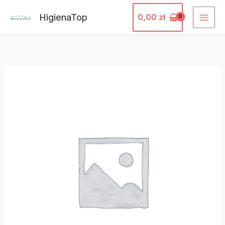
Przejdź
HigienaTop
0,00
zł
do
treści
ilość
Snekkar
Rozpuszczalnik
1
L