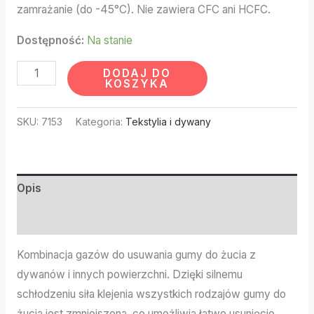
zamrażanie (do -45°C). Nie zawiera CFC ani HCFC.
Dostępność:
Na stanie
DODAJ DO
KOSZYKA
SKU:
7153
Kategoria:
Tekstylia i dywany
Opis
Informacje dodatkowe
Kombinacja gazów do usuwania gumy do żucia z
dywanów i innych powierzchni. Dzięki silnemu
schłodzeniu siła klejenia wszystkich rodzajów gumy do
żucia jest zmniejszona, co umożliwia łatwe usunięcie.