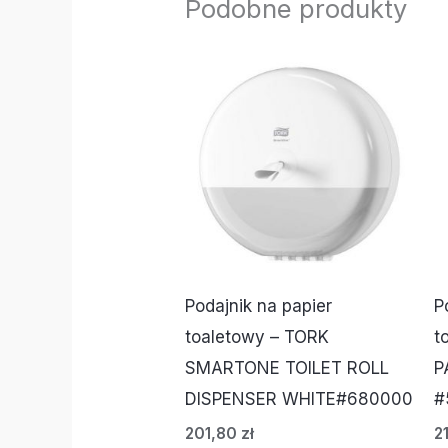
Podobne produkty
Podajnik na papier
P
toaletowy – TORK
t
SMARTONE TOILET ROLL
P
DISPENSER WHITE#680000
#
201,80
zł
2