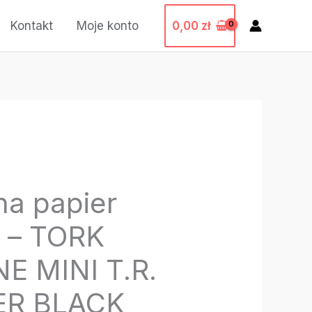
0,00
zł
Kontakt
Moje konto
na papier
y – TORK
 MINI T.R.
ER BLACK