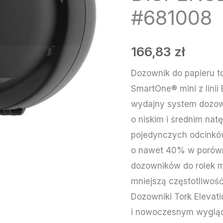
#681008
166,83
zł
Dozownik do papieru t
SmartOne® mini z linii
wydajny system dozow
o niskim i średnim nat
pojedynczych odcinkó
o nawet 40% w porówn
dozowników do rolek mi
mniejszą częstotliwość
Dozowniki Tork Elevat
i nowoczesnym wygląd