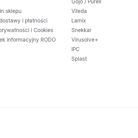
Gojo / Purell
n sklepu
Vileda
dostawy i płatności
Lamix
 prywatności i Cookies
Snekkar
ek informacyjny RODO
Virusolve+
IPC
Splast