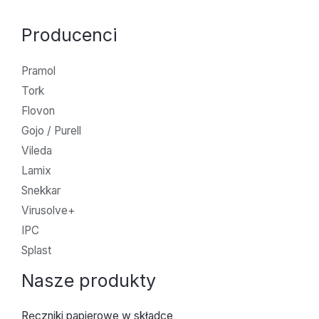
Producenci
Pramol
Tork
Flovon
Gojo / Purell
Vileda
Lamix
Snekkar
Virusolve+
IPC
Splast
Nasze produkty
Ręczniki papierowe w składce