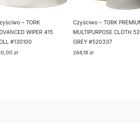
zyściwo – TORK
Czyściwo – TORK PREMI
DVANCED WIPER 415
MULTIPURPOSE CLOTH 52
OLL #130100
GREY #520337
80,00
zł
244,18
zł