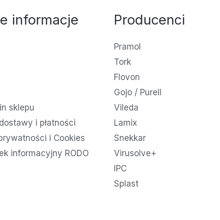
e informacje
Producenci
Pramol
Tork
Flovon
Gojo / Purell
n sklepu
Vileda
dostawy i płatności
Lamix
 prywatności i Cookies
Snekkar
ek informacyjny RODO
Virusolve+
IPC
Splast