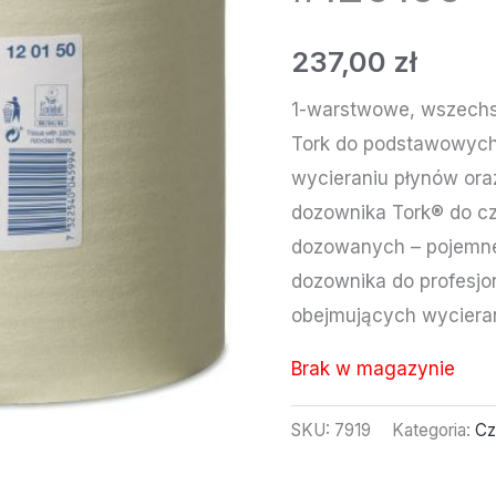
237,00
zł
1-warstwowe, wszechs
Tork do podstawowych 
wycieraniu płynów oraz
dozownika Tork® do czy
dozowanych – pojemne
dozownika do profesj
obejmujących wycierani
Brak w magazynie
SKU:
7919
Kategoria:
Cz