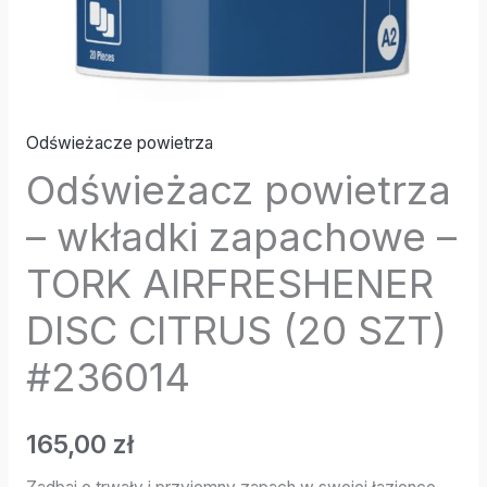
(20
SZT)
#236014
Odświeżacze powietrza
Odświeżacz powietrza
– wkładki zapachowe –
TORK AIRFRESHENER
DISC CITRUS (20 SZT)
#236014
165,00
zł