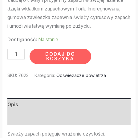
Zadbaj o trwały i przyjemny zapach w swojej łazience
dzięki wkładkom zapachowym Tork. Impregnowana,
gumowa zawieszka zapewnia świeży cytrusowy zapach
i umożliwia łatwą wymianę po zużyciu.
Dostępność:
Na stanie
DODAJ DO
KOSZYKA
SKU:
7623
Kategoria:
Odświeżacze powietrza
Opis
Informacje dodatkowe
Świeży zapach potęguje wrażenie czystości.