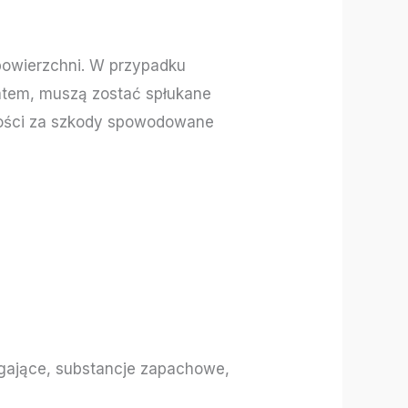
 powierzchni. W przypadku
atem, muszą zostać spłukane
ności za szkody spowodowane
agające, substancje zapachowe,