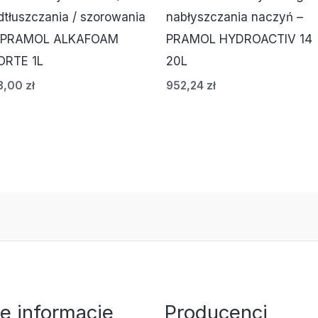
dtłuszczania / szorowania
nabłyszczania naczyń –
 PRAMOL ALKAFOAM
PRAMOL HYDROACTIV 14
ORTE 1L
20L
8,00
zł
952,24
zł
e informacje
Producenci