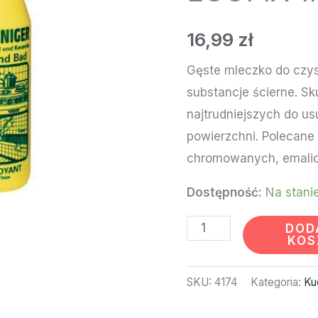
PRAMOL
ECOFIX
16,99
zł
1KG
Gęste mleczko do czys
substancje ścierne. S
najtrudniejszych do us
powierzchni. Polecane
chromowanych, emalio
Dostępność:
Na stani
DOD
KOS
SKU:
4174
Kategoria:
Ku