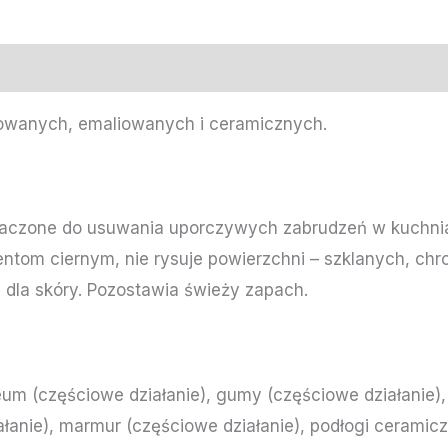
owanych, emaliowanych i ceramicznych.
aczone do usuwania uporczywych zabrudzeń w kuchniac
tom ciernym, nie rysuje powierzchni – szklanych, ch
dla skóry. Pozostawia świeży zapach.
a
leum (częściowe działanie), gumy (częściowe działanie)
ałanie), marmur (częściowe działanie), podłogi ceramic