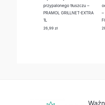
przypalonego tłuszczu –
o
PRAMOL GRILLNET-EXTRA
–
1L
F
26,99
zł
2
Ważn