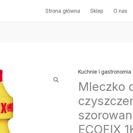
Strona główna
Sklep
O nas
Kuchnie i gastronomia
ilość
Mleczko 
Mleczko
do
czyszczen
czyszczenia
i
szorowan
szorowania
ECOFIX 1
-