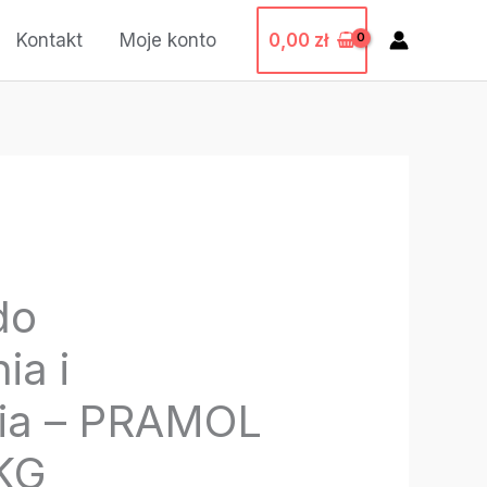
0,00
zł
Kontakt
Moje konto
do
ia i
ia – PRAMOL
KG