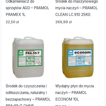
Odkamieniacz do
Środek do maszynowego
sprzętów AGD – PRAMOL
mycia naczyń – PRAMOL
PRAMEX 1L
CLEAN LC 910 25KG
22,50
zł
269,99
zł
Środek do czyszczenia i
Wydajny płyn do mycia
odtłuszczania, naturalny i
naczyń – PRAMOL
bezzapachowy – PRAMOL
ECONOM 10L
PRA-55-T OHNE