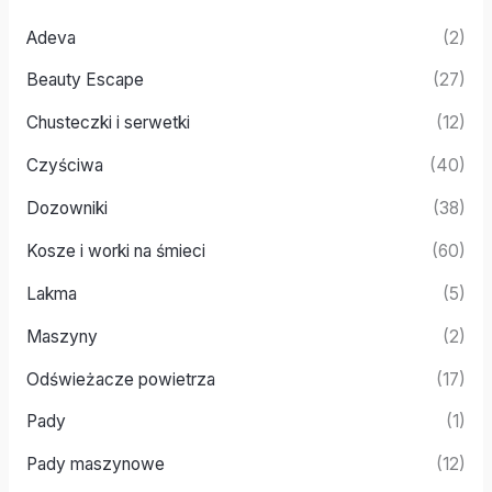
Adeva
(2)
Beauty Escape
(27)
Chusteczki i serwetki
(12)
Czyściwa
(40)
Dozowniki
(38)
Kosze i worki na śmieci
(60)
Lakma
(5)
Maszyny
(2)
Odświeżacze powietrza
(17)
Pady
(1)
Pady maszynowe
(12)