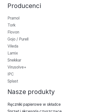
Producenci
Pramol
Tork
Flovon
Gojo / Purell
Vileda
Lamix
Snekkar
Virusolve+
IPC
Splast
Nasze produkty
Ręczniki papierowe w składce
Sprzęt i akcesoria czyszczące