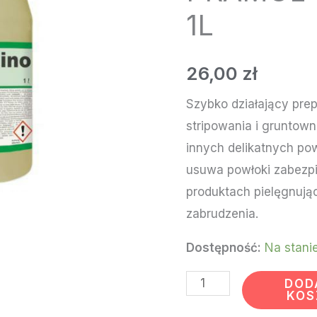
PRAMOL
1L
TURBOLINO
1L
26,00
zł
Szybko działający pre
stripowania i gruntow
innych delikatnych pow
usuwa powłoki zabezpi
produktach pielęgnują
zabrudzenia.
Dostępność:
Na stani
DOD
KOS