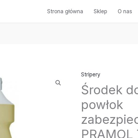
Strona główna
Sklep
O nas
Stripery
ilość
Środek d
Środek
do
powłok
usuwania
powłok
zabezpiec
zabezpieczających
PRAMOL 
-