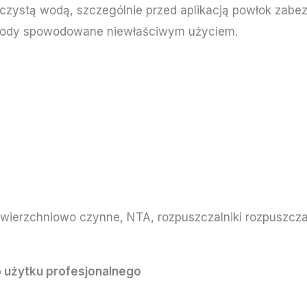
. czystą wodą, szczególnie przed aplikacją powłok zabe
zkody spowodowane niewłaściwym użyciem.
owierzchniowo czynne, NTA, rozpuszczalniki rozpuszcza
 użytku profesjonalnego