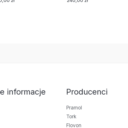
0,00
zł
240,00
zł
e informacje
Producenci
Pramol
Tork
Flovon