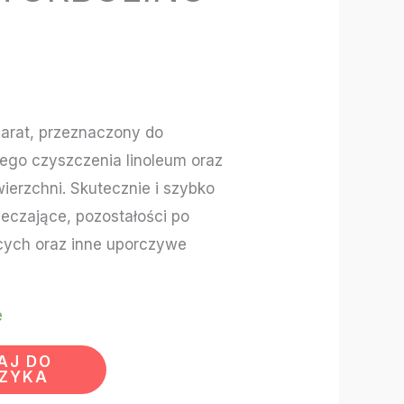
parat, przeznaczony do
nego czyszczenia linoleum oraz
ierzchni. Skutecznie i szybko
eczające, pozostałości po
cych oraz inne uporczywe
e
AJ DO
ZYKA