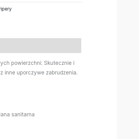
ripery
nych powierzchni. Skutecznie i
az inne uporczywe zabrudzenia.
lana sanitarna