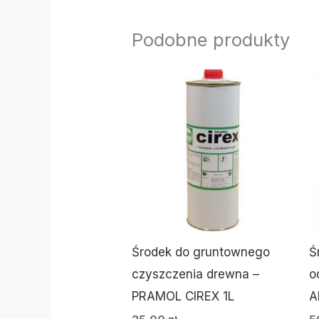
Podobne produkty
Środek do gruntownego
Ś
czyszczenia drewna –
o
PRAMOL CIREX 1L
A