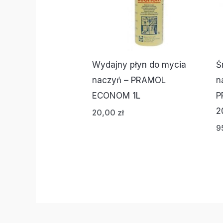
Wydajny płyn do mycia
Ś
naczyń – PRAMOL
n
ECONOM 1L
P
2
20,00
zł
9