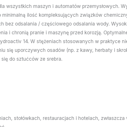
dla wszystkich maszyn i automatów przemysłowych. W
ko minimalną ilość kompleksujących związków chemiczn
ch bez odsalania / częściowego odsalania wody. Wysoko
nia i chronią pranie i maszynę przed korozją. Optymaln
 Hydroactiv 14. W stężeniach stosowanych w praktyce 
niu się uporczywych osadów (np. z kawy, herbaty i skr
 się do sztućców ze srebra.
a
iach, stołówkach, restauracjach i hotelach, zwłaszcza
ać.