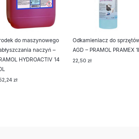
rodek do maszynowego
Odkamieniacz do sprzętó
abłyszczania naczyń –
AGD – PRAMOL PRAMEX 1
RAMOL HYDROACTIV 14
22,50
zł
0L
52,24
zł