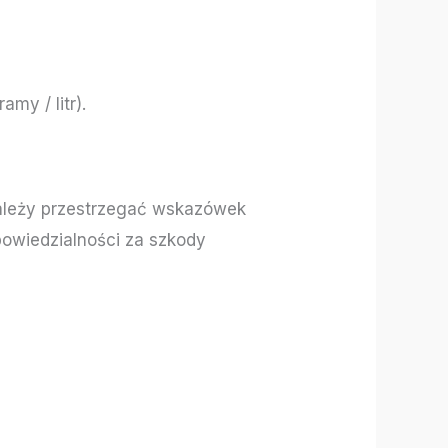
my / litr).
Należy przestrzegać wskazówek
powiedzialności za szkody