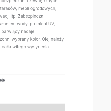
zabezpieczania zewnętrznych
 tarasów, mebli ogrodowych,
acji itp. Zabezpiecza
iałaniem wody, promieni UV,
ej barwiący nadaje
chni wybrany kolor. Olej należy
 całkowitego wysycenia
eje