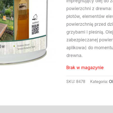
Impregnujący olej do 
powierzchni z drewna:
płotów, elementów elew
powierzchnię przed dz
grzybami i pleśnią. Ol
zabezpieczanej powierz
aplikować do momentu
drewna.
Brak w magazynie
SKU:
8478
Kategoria:
Ol