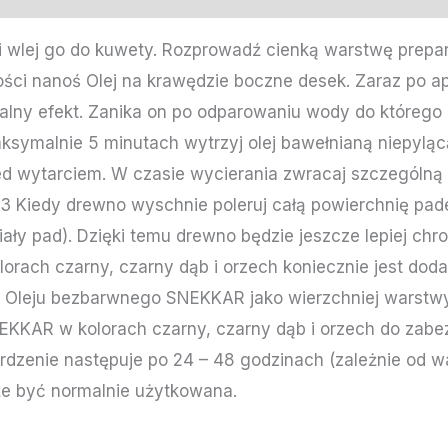
 i wlej go do kuwety. Rozprowadź cienką warstwę prepa
ości nanoś Olej na krawędzie boczne desek. Zaraz po ap
ormalny efekt. Zanika on po odparowaniu wody do któreg
ksymalnie 5 minutach wytrzyj olej bawełnianą niepyląc
ed wytarciem. W czasie wycierania zwracaj szczególną
k-3 Kiedy drewno wyschnie poleruj całą powierchnię p
iały pad). Dzięki temu drewno będzie jeszcze lepiej ch
orach czarny, czarny dąb i orzech koniecznie jest dod
 Oleju bezbarwnego SNEKKAR jako wierzchniej warstwy 
EKKAR w kolorach czarny, czarny dąb i orzech do zabe
wardzenie następuje po 24 – 48 godzinach (zależnie od
że być normalnie użytkowana.