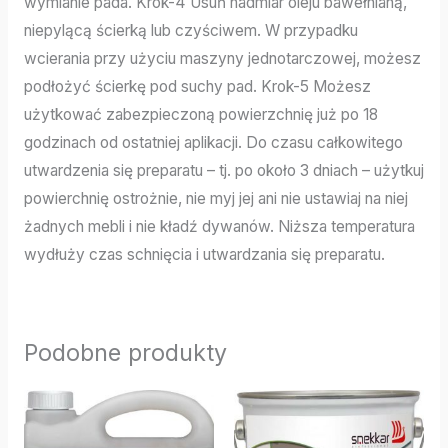
wymianie pada. Krok-4 Usuń nadmiar oleju bawełnianą,
niepylącą ścierką lub czyściwem. W przypadku
wcierania przy użyciu maszyny jednotarczowej, możesz
podłożyć ścierkę pod suchy pad. Krok-5 Możesz
użytkować zabezpieczoną powierzchnię już po 18
godzinach od ostatniej aplikacji. Do czasu całkowitego
utwardzenia się preparatu – tj. po około 3 dniach – użytkuj
powierchnię ostrożnie, nie myj jej ani nie ustawiaj na niej
żadnych mebli i nie kładź dywanów. Niższa temperatura
wydłuży czas schnięcia i utwardzania się preparatu.
Podobne produkty