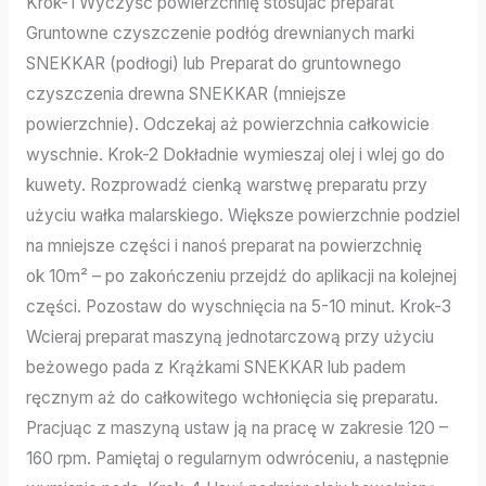
Krok-1 Wyczyść powierzchnię stosujac preparat
Gruntowne czyszczenie podłóg drewnianych marki
SNEKKAR (podłogi) lub Preparat do gruntownego
czyszczenia drewna SNEKKAR (mniejsze
powierzchnie). Odczekaj aż powierzchnia całkowicie
wyschnie. Krok-2 Dokładnie wymieszaj olej i wlej go do
kuwety. Rozprowadź cienką warstwę preparatu przy
użyciu wałka malarskiego. Większe powierzchnie podziel
na mniejsze części i nanoś preparat na powierzchnię
ok 10m² – po zakończeniu przejdź do aplikacji na kolejnej
części. Pozostaw do wyschnięcia na 5-10 minut. Krok-3
Wcieraj preparat maszyną jednotarczową przy użyciu
beżowego pada z Krążkami SNEKKAR lub padem
ręcznym aż do całkowitego wchłonięcia się preparatu.
Pracjuąc z maszyną ustaw ją na pracę w zakresie 120 –
160 rpm. Pamiętaj o regularnym odwróceniu, a następnie