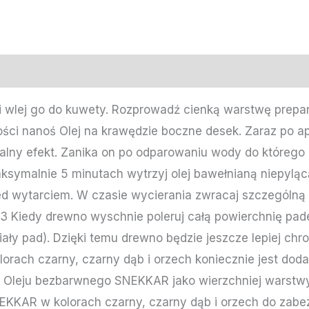
 i wlej go do kuwety. Rozprowadź cienką warstwę prepa
ości nanoś Olej na krawędzie boczne desek. Zaraz po ap
ormalny efekt. Zanika on po odparowaniu wody do któreg
ksymalnie 5 minutach wytrzyj olej bawełnianą niepyląc
ed wytarciem. W czasie wycierania zwracaj szczególną
k-3 Kiedy drewno wyschnie poleruj całą powierchnię p
iały pad). Dzięki temu drewno będzie jeszcze lepiej ch
orach czarny, czarny dąb i orzech koniecznie jest dod
 Oleju bezbarwnego SNEKKAR jako wierzchniej warstwy 
EKKAR w kolorach czarny, czarny dąb i orzech do zabe