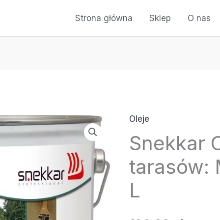
Strona główna
Sklep
O nas
Oleje
ilość
Snekkar O
Snekkar
Olej
tarasów:
do
tarasów:
L
Modrzew
0,75