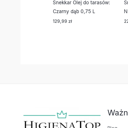
Snekkar Olej do tarasów:
S
Czarny dąb 0,75 L
N
129,99
zł
2
Ważn