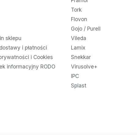
Pramol
Tork
Flovon
Gojo / Purell
n sklepu
Vileda
dostawy i płatności
Lamix
 prywatności i Cookies
Snekkar
ek informacyjny RODO
Virusolve+
IPC
Splast