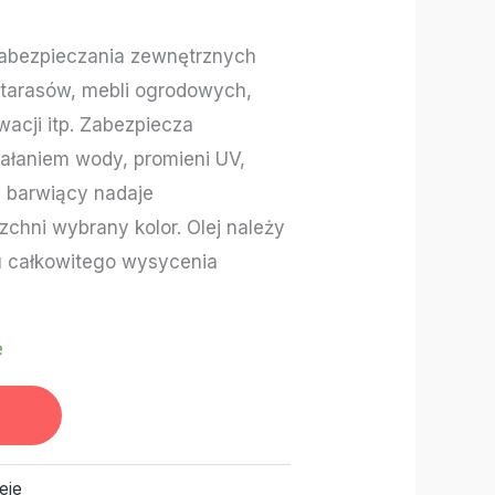
zabezpieczania zewnętrznych
 tarasów, mebli ogrodowych,
acji itp. Zabezpiecza
iałaniem wody, promieni UV,
ej barwiący nadaje
chni wybrany kolor. Olej należy
 całkowitego wysycenia
e
eje