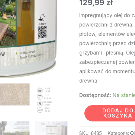
129,99
zł
L
Impregnujący olej do 
powierzchni z drewna:
płotów, elementów elew
powierzchnię przed dz
grzybami i pleśnią. Ol
zabezpieczanej powierz
aplikować do momentu
drewna.
Dostępność:
Na stani
DODAJ DO
KOSZYKA
SKU:
8485
Kategoria:
Ol