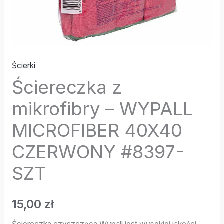
Ścierki
Ściereczka z
mikrofibry – WYPALL
MICROFIBER 40X40
CZERWONY #8397-
SZT
15,00
zł