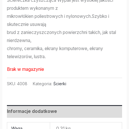
Ściereczka czyszcząca Wypall jest wysokiej jakości
produktem wykonanym z
mikrowłókien poliestrowych i nylonowych.Szybko i
skutecznie usuwają
brud z zanieczyszczonych powierzchni takich, jak stal
nierdzewna,
chromy, ceramika, ekrany komputerowe, ekrany
telewizorów, lustra.
Brak w magazynie
SKU:
4008
Kategoria:
Ścierki
Informacje dodatkowe
Waga
0,31 kg