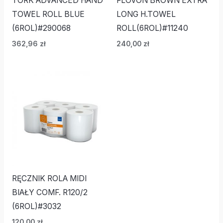
TORK ADVANCED HAND
FLOVON BROWN EXTRA
TOWEL ROLL BLUE
LONG H.TOWEL
(6ROL)#290068
ROLL(6ROL)#11240
362,96
zł
240,00
zł
RĘCZNIK ROLA MIDI
BIAŁY COMF. R120/2
(6ROL)#3032
120,00
zł