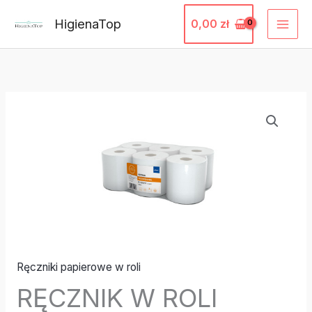
Przejdź
HigienaTop
0,00
zł
do
treści
ilość
RĘCZNIK
W
ROLI
BIAŁY
COMFORT
ELLIS
130/2
(6
Ręczniki papierowe w roli
ROL)#4282
RĘCZNIK W ROLI