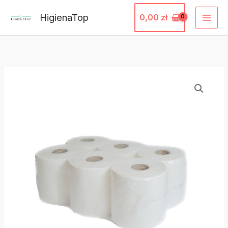
Przejdź
HigienaTop
0,00
zł
do
treści
ilość
Ręcznik
kuchenny
FLOVON
110
(6ROL)