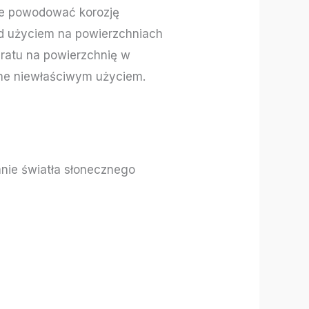
oże powodować korozję
zed użyciem na powierzchniach
aratu na powierzchnię w
ane niewłaściwym użyciem.
nie światła słonecznego