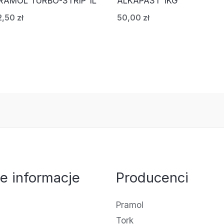
RAMOL TURBO-STRIP 1L
ALKAPAST 1KG
2,50
zł
50,00
zł
e informacje
Producenci
Pramol
Tork