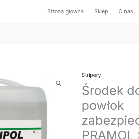
Strona główna
Sklep
O nas
Stripery
ilość
Środek d
Środek
do
powłok
usuwania
powłok
zabezpiec
zabezpieczających
PRAMOL 
-