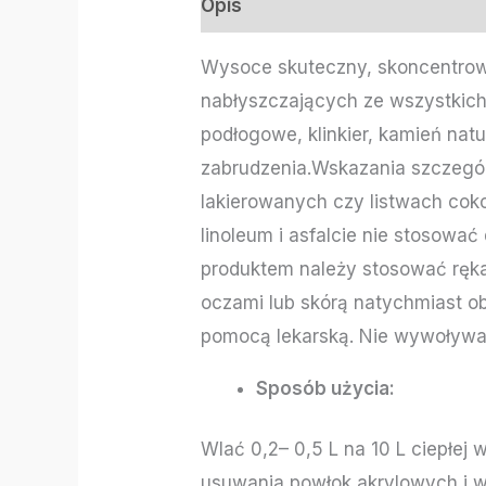
Opis
Informacje dodatkowe
Wysoce skuteczny, skoncentrow
nabłyszczających ze wszystkich
podłogowe, klinkier, kamień nat
zabrudzenia.Wskazania szczeg
lakierowanych czy listwach cok
linoleum i asfalcie nie stosowa
produktem należy stosować ręka
oczami lub skórą natychmiast ob
pomocą lekarską. Nie wywoływać
Sposób użycia:
Wlać 0,2– 0,5 L na 10 L ciepłej
usuwania powłok akrylowych i w