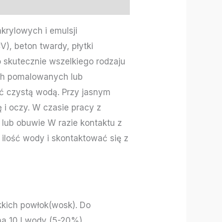
rylowych i emulsji
), beton twardy, płytki
o skutecznie wszelkiego rodzaju
ch pomalowanych lub
ć czystą wodą. Przy jasnym
 i oczy. W czasie pracy z
lub obuwie W razie kontaktu z
ilość wody i skontaktować się z
kkich powłok(wosk). Do
a 10 l wody (5-20%).