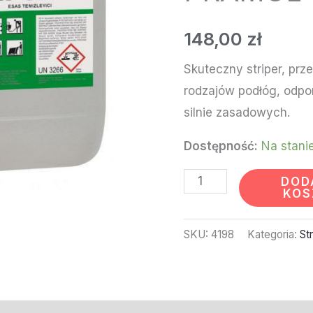
PRAMOL
STRIPOL
148,00
zł
10L
Skuteczny striper, pr
rodzajów podłóg, odpo
silnie zasadowych.
Dostępność:
Na stani
DOD
KOS
SKU:
4198
Kategoria:
St