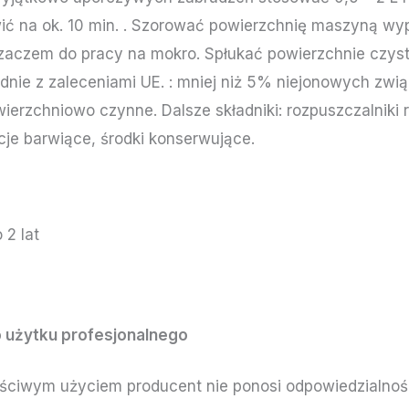
ić na ok. 10 min. . Szorować powierzchnię maszyną w
rzaczem do pracy na mokro. Spłukać powierzchnie czys
odnie z zaleceniami UE. : mniej niż 5% niejonowych zw
ierzchniowo czynne. Dalsze składniki: rozpuszczalniki
je barwiące, środki konserwujące.
2 lat
 użytku profesjonalnego
ciwym użyciem producent nie ponosi odpowiedzialnośc