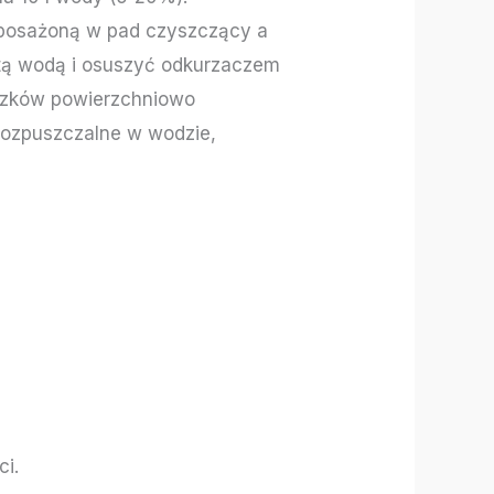
yposażoną w pad czyszczący a
tą wodą i osuszyć odkurzaczem
iązków powierzchniowo
 rozpuszczalne w wodzie,
i.