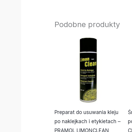
Podobne produkty
Preparat do usuwania kleju
Ś
po naklejkach i etykietach –
p
PRAMOL LIMONCLEAN
C