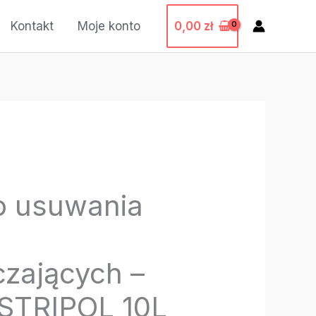
0,00
zł
Kontakt
Moje konto
o usuwania
zających –
STRIPOL 10L