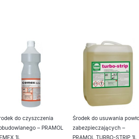
rodek do czyszczenia
Środek do usuwania powł
obudowlanego – PRAMOL
zabezpieczających –
EMEX 1L
PRAMOL TURBO-STRIP 1L