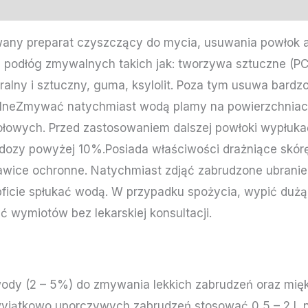
any preparat czyszczący do mycia, usuwania powłok ak
 podłóg zmywalnych takich jak: tworzywa sztuczne (PCV
uralny i sztuczny, guma, ksylolit. Poza tym usuwa bardz
ólneZmywać natychmiast wodą plamy na powierzchnia
ołowych. Przed zastosowaniem dalszej powłoki wypłuka
ć dozy powyżej 10%.Posiada właściwości drażniące skórę
wice ochronne. Natychmiast zdjąć zabrudzone ubranie 
ficie spłukać wodą. W przypadku spożycia, wypić dużą 
 wymiotów bez lekarskiej konsultacji.
 wody (2 – 5%) do zmywania lekkich zabrudzeń oraz mię
yjątkowo uporczywych zabrudzeń stosować 0,5 – 2 L n