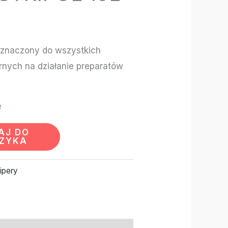
zeznaczony do wszystkich
rnych na działanie preparatów
e
AJ DO
ZYKA
ripery