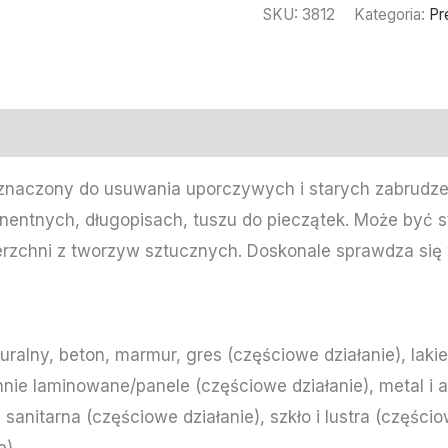
SKU:
3812
Kategoria:
Pr
eznaczony do usuwania uporczywych i starych zabrudz
anentnych, długopisach, tuszu do pieczątek. Może być 
zchni z tworzyw sztucznych. Doskonale sprawdza się 
a
uralny, beton, marmur, gres (częściowe działanie), lak
hnie laminowane/panele (częściowe działanie), metal i a
 sanitarna (częściowe działanie), szkło i lustra (części