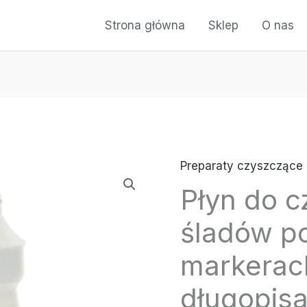
Strona główna
Sklep
O nas
Preparaty czyszczące
ilość
Płyn do c
Płyn
do
śladów po
czyszczenia
śladów
markerac
po
długopisa
pisakach,