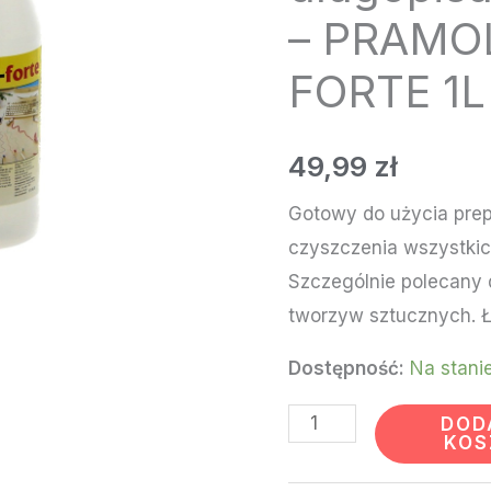
markerach,
– PRAMO
długopisach
FORTE 1L
i
ołówkach
-
49,99
zł
PRAMOL
Gotowy do użycia prep
SYNTO
czyszczenia wszystki
FORTE
Szczególnie polecany 
1L
tworzyw sztucznych. Ła
Dostępność:
Na stani
DOD
KOS