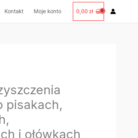
0,00
zł
Kontakt
Moje konto
zyszczenia
 pisakach,
h,
ch i ołówkach