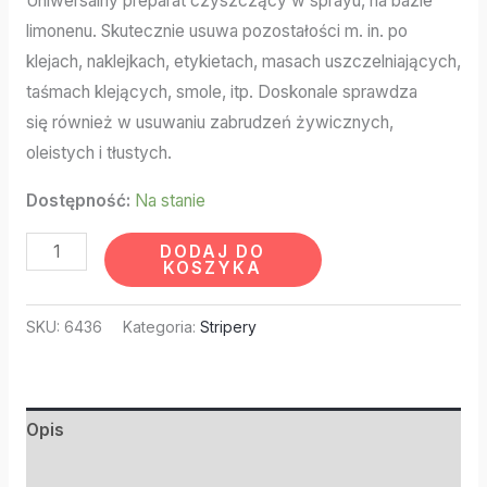
Uniwersalny preparat czyszczący w sprayu, na bazie
limonenu. Skutecznie usuwa pozostałości m. in. po
klejach, naklejkach, etykietach, masach uszczelniających,
taśmach klejących, smole, itp. Doskonale sprawdza
się również w usuwaniu zabrudzeń żywicznych,
oleistych i tłustych.
Dostępność:
Na stanie
DODAJ DO
KOSZYKA
SKU:
6436
Kategoria:
Stripery
Opis
Informacje dodatkowe