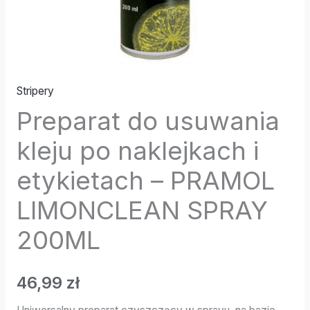
LIMONCLEAN
SPRAY
200ML
Stripery
Preparat do usuwania
kleju po naklejkach i
etykietach – PRAMOL
LIMONCLEAN SPRAY
200ML
46,99
zł