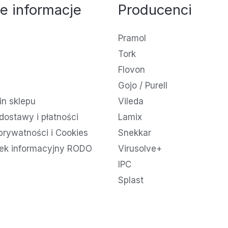
e informacje
Producenci
Pramol
Tork
Flovon
Gojo / Purell
n sklepu
Vileda
dostawy i płatności
Lamix
 prywatności i Cookies
Snekkar
ek informacyjny RODO
Virusolve+
IPC
Splast