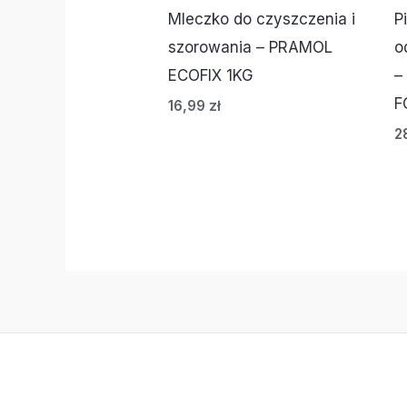
Mleczko do czyszczenia i
P
szorowania – PRAMOL
o
ECOFIX 1KG
–
F
16,99
zł
2