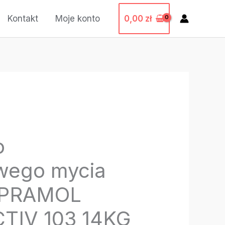
0,00
zł
Kontakt
Moje konto
o
wego mycia
– PRAMOL
TIV 103 14KG