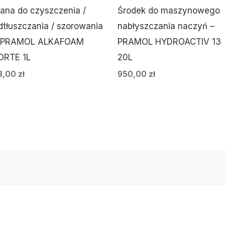
iana do czyszczenia /
Środek do maszynowego
dtłuszczania / szorowania
nabłyszczania naczyń –
 PRAMOL ALKAFOAM
PRAMOL HYDROACTIV 13
ORTE 1L
20L
8,00
zł
950,00
zł