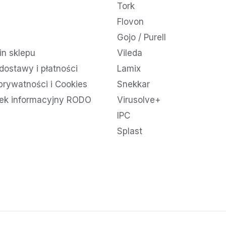
Tork
Flovon
Gojo / Purell
n sklepu
Vileda
dostawy i płatności
Lamix
 prywatności i Cookies
Snekkar
ek informacyjny RODO
Virusolve+
IPC
Splast