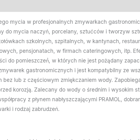
go mycia w profesjonalnych zmywarkach gastronomic
y do mycia naczyń, porcelany, sztućców i tworzyw sz
łówkach szkolnych, szpitalnych, w kantynach, restaura
wych, pensjonatach, w firmach cateringowych, itp. Ef
ci do pomieszczeń́, w których nie jest pożądany zapac
zmywarek gastronomicznych i jest kompatybilny ze wsz
 bez lub z częściowym zmiękczaniem wody. Zapobiega
rzed korozją. Zalecany do wody o średnim i wysokim s
 współpracy z płynem nabłyszczającymi PRAMOL, dobra
rki i rodzaj zabrudzeń.