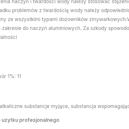
enia naczyń i twardości wody należy stosować stężenie
adku problemów z twardością wody należy odpowiednio
ybilny ze wszystkimi typami dozowników zmywarkowych
ym zakresie do naczyń aluminiowych. Za szkody spowo
ialności
ór 1%: 11
 alkaliczne substancje myjące, substancja wspomagaj
 użytku profesjonalnego