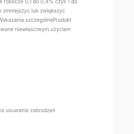
 robocze 0,1 do 0,4% czyli 1 do
 zmniejszyć lub zwiększyć
.Wskazania szczególneProdukt
dowane niewłaściwym użyciem
ąca usuwanie zabrudzeń