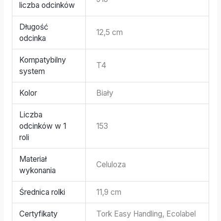
liczba odcinków
Długość
12,5 cm
odcinka
Kompatybilny
T4
system
Kolor
Biały
Liczba
odcinków w 1
153
roli
Materiał
Celuloza
wykonania
Średnica rolki
11,9 cm
Certyfikaty
Tork Easy Handling, Ecolabel