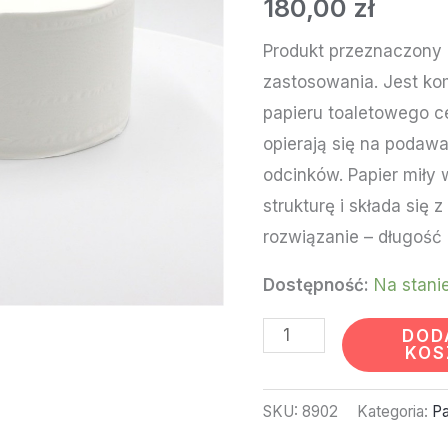
180,00
zł
ROL)
#27205
Produkt przeznaczony 
zastosowania. Jest ko
papieru toaletowego c
opierają się na podawa
odcinków. Papier miły
strukturę i składa się
rozwiązanie – długość 
Dostępność:
Na stani
DOD
KOS
SKU:
8902
Kategoria:
Pa