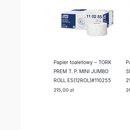
Papier toaletowy – TORK
P
PREM T. P. MINI JUMBO
S
ROLL ES(12ROL)#110255
2
215,00
zł
2