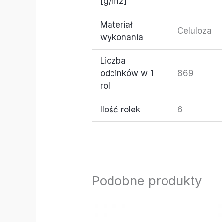
[g/m2]
Materiał
Celuloza
wykonania
Liczba
odcinków w 1
869
roli
Ilość rolek
6
Podobne produkty