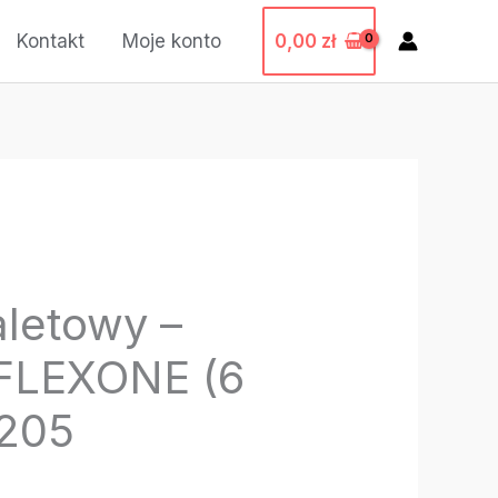
0,00
zł
Kontakt
Moje konto
aletowy –
FLEXONE (6
205