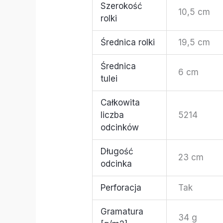
Szerokość
10,5 cm
rolki
Średnica rolki
19,5 cm
Średnica
6 cm
tulei
Całkowita
liczba
5214
odcinków
Długość
23 cm
odcinka
Perforacja
Tak
Gramatura
34 g