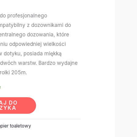
do profesjonalnego
mpatybilny z dozownikami do
entralnego dozowania, które
niu odpowiedniej wielkości
 w dotyku, posiada miękką
 z dwóch warstw. Bardzo wydajne
rolki 205m.
e
AJ DO
ZYKA
pier toaletowy