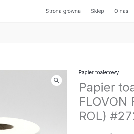
Strona główna
Sklep
O nas
Papier toaletowy
ilość
Papier to
Papier
toaletowy
FLOVON 
–
FLOVON
ROL) #27
FLEXONE
(6