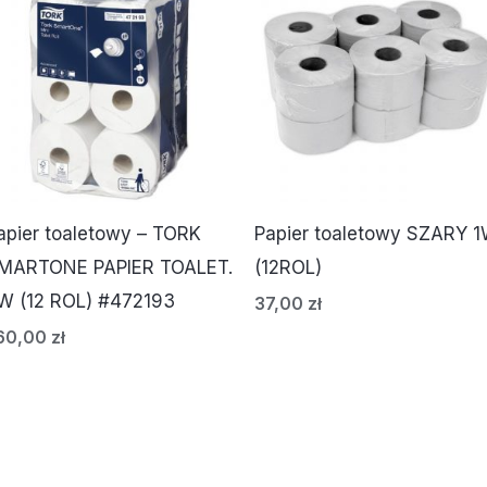
apier toaletowy – TORK
Papier toaletowy SZARY 
MARTONE PAPIER TOALET.
(12ROL)
W (12 ROL) #472193
37,00
zł
60,00
zł