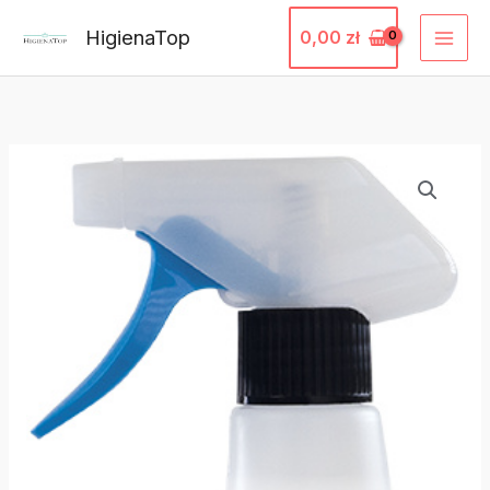
Przejdź
HigienaTop
0,00
zł
do
treści