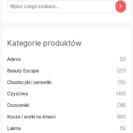
Kategorie produktów
Adeva
(2)
Beauty Escape
(27)
Chusteczki i serwetki
(12)
Czyściwa
(40)
Dozowniki
(38)
Kosze i worki na śmieci
(60)
Lakma
(5)