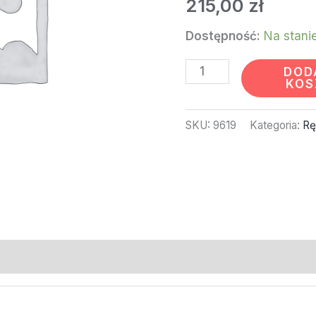
215,00
zł
(6ROL)#66170
Dostępność:
Na stani
DOD
KOS
SKU:
9619
Kategoria:
Rę