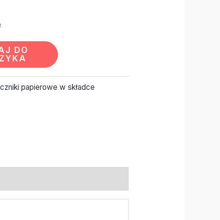
e
AJ DO
ZYKA
czniki papierowe w składce