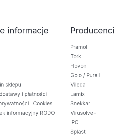
e informacje
Producenci
Pramol
Tork
Flovon
Gojo / Purell
n sklepu
Vileda
dostawy i płatności
Lamix
 prywatności i Cookies
Snekkar
ek informacyjny RODO
Virusolve+
IPC
Splast