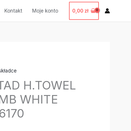
0,00
zł
Kontakt
Moje konto
składce
TAD H.TOWEL
0MB WHITE
6170