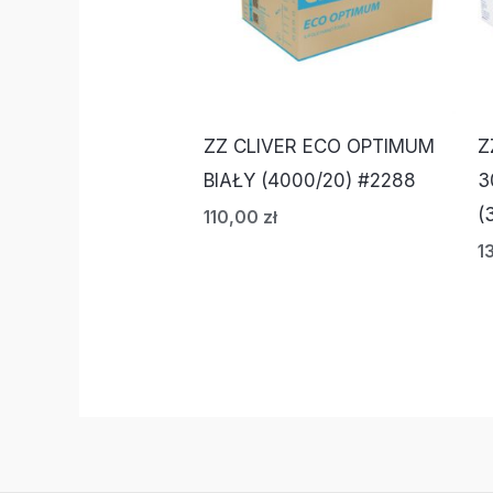
ZZ CLIVER ECO OPTIMUM
Z
BIAŁY (4000/20) #2288
3
(
110,00
zł
1