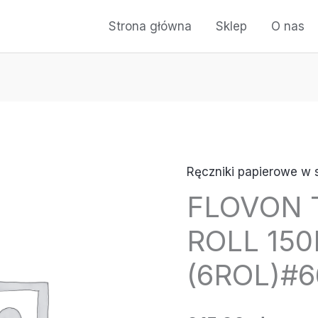
Strona główna
Sklep
O nas
Ręczniki papierowe w 
ilość
FLOVON 
FLOVON
TAD
ROLL 15
H.TOWEL
ROLL
(6ROL)#6
150MB
WHITE