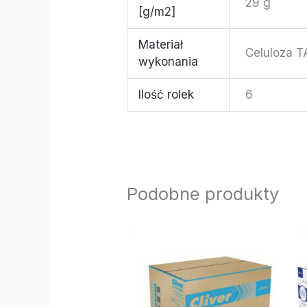
29 g
[g/m2]
Materiał
Celuloza 
wykonania
Ilość rolek
6
Podobne produkty