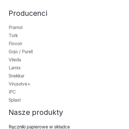
Producenci
Pramol
Tork
Flovon
Gojo / Purell
Vileda
Lamix
Snekkar
Virusolve+
IPC
Splast
Nasze produkty
Ręczniki papierowe w składce