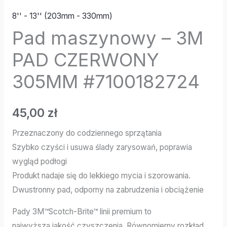
8'' - 13'' (203mm - 330mm)
Pad maszynowy – 3M
PAD CZERWONY
305MM #7100182724
45,00
zł
Przeznaczony do codziennego sprzątania
Szybko czyści i usuwa ślady zarysowań, poprawia
wygląd podłogi
Produkt nadaje się do lekkiego mycia i szorowania.
Dwustronny pad, odporny na zabrudzenia i obciążenie
Pady 3M™Scotch-Brite™ linii premium to
najwyższa jakość czyszczenia. Równomierny rozkład