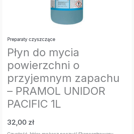
PACIFIC
1L
Preparaty czyszczące
Płyn do mycia
powierzchni o
przyjemnym zapachu
– PRAMOL UNIDOR
PACIFIC 1L
32,00
zł