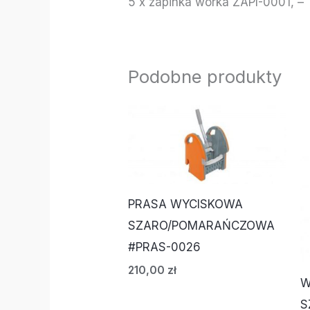
5 x zapinka worka ZAPI-0001, –
Podobne produkty
PRASA WYCISKOWA
SZARO/POMARAŃCZOWA
#PRAS-0026
210,00
zł
W
S