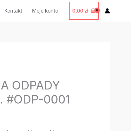
0,00
zł
Kontakt
Moje konto
A ODPADY
H. #ODP-0001