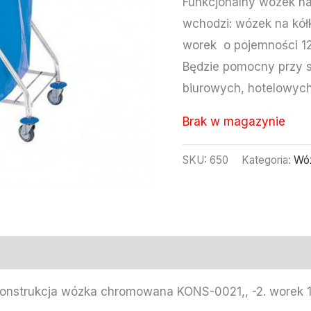
Funkcjonalny wózek na
wchodzi: wózek na kół
worek o pojemności 120
Będzie pomocny przy s
biurowych, hotelowych,
Brak w magazynie
SKU:
650
Kategoria:
Wóz
konstrukcja wózka chromowana KONS-0021,, -2. worek 1