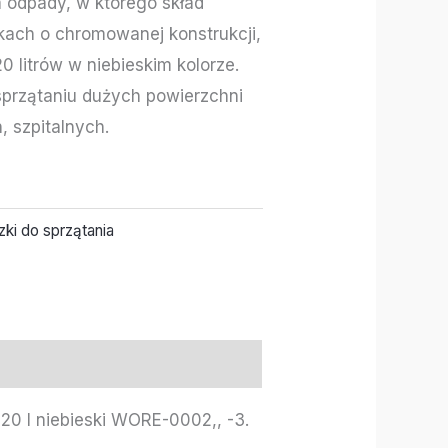
 odpady, w którego skład
kach o chromowanej konstrukcji,
 litrów w niebieskim kolorze.
przątaniu dużych powierzchni
 szpitalnych.
ki do sprzątania
20 l niebieski WORE-0002,, -3.