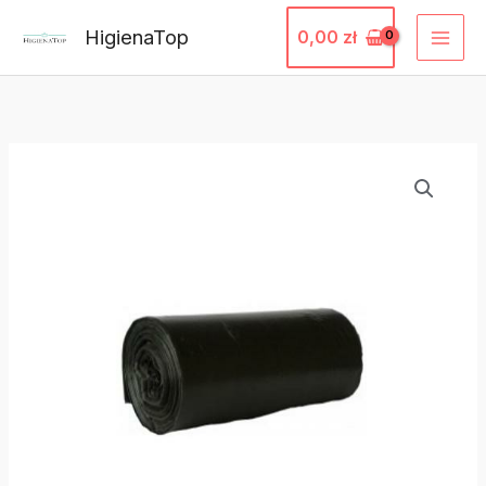
Przejdź
HigienaTop
0,00
zł
do
treści