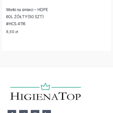
Worki na śmieci – HDPE
60L ŻÓŁTY(50 SZT)
#HCS.4116
8,50
zł