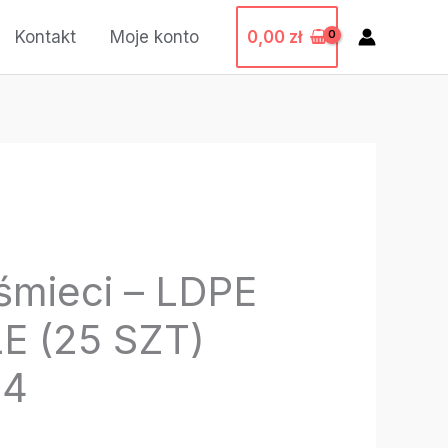
0,00
zł
Kontakt
Moje konto
śmieci – LDPE
E (25 SZT)
44