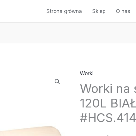
Strona główna
Sklep
O nas
Worki
ilość
Worki na 
Worki
na
120L BIAŁ
śmieci
-
#HCS.41
LDPE
120L