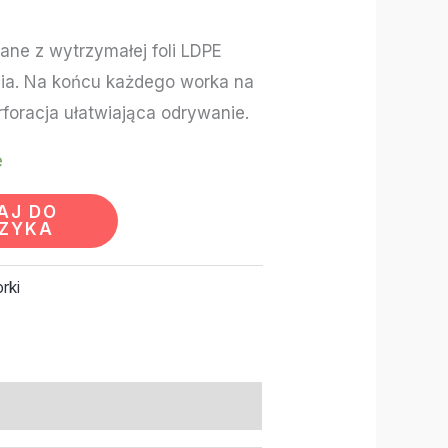
ane z wytrzymałej foli LDPE
ia. Na końcu każdego worka na
rforacja ułatwiająca odrywanie.
e
AJ DO
ZYKA
rki