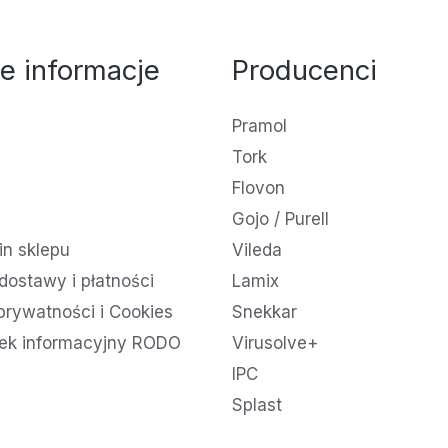
e informacje
Producenci
Pramol
Tork
Flovon
Gojo / Purell
n sklepu
Vileda
dostawy i płatności
Lamix
 prywatności i Cookies
Snekkar
ek informacyjny RODO
Virusolve+
IPC
Splast