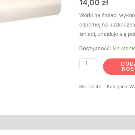
14,00
zł
BIAŁE
(25
Worki na śmieci wykon
SZT)
odpornej na uszkodzen
#HCS.4144
śmieci, znajduje się pe
Dostępność:
Na stani
DOD
KOS
SKU:
4144
Kategoria:
Wo