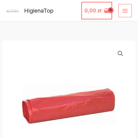
Przejdź
HigienaTop
0,00
zł
do
treści