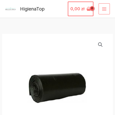
Przejdź
HigienaTop
0,00
zł
do
treści