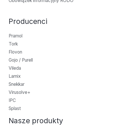
Obowiązek informacyjny RODO
Producenci
Pramol
Tork
Flovon
Gojo / Purell
Vileda
Lamix
Snekkar
Virusolve+
IPC
Splast
Nasze produkty